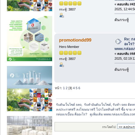
«
ตอบกลับ #43 
2025, 12:44:
กระทู้: 3807
ดันกระทู้
Re: กล
promotiondd99
อะไร? ด
Hero Member
www.กล่องเก
«
ตอบกลับ #44 
2025, 02:19:
กระทู้: 3807
ดันกระทู้
หน้า:
1
2
[
3
]
4
5
6
รับดันเว็บไซต์ seo,  รับทำอันดับเว็บไซต์, รับทำ seo ติด
ลงประกาศฟรี ลงโฆษณาฟรี โปรโมทสินค้าฟรี ซื้อ ขาย เช
กล่องเกเบี้ยน คืออะไร?   ดูเพิ่มเติม www.กล่องเกเบี้ยน.co
กระโดดไป: