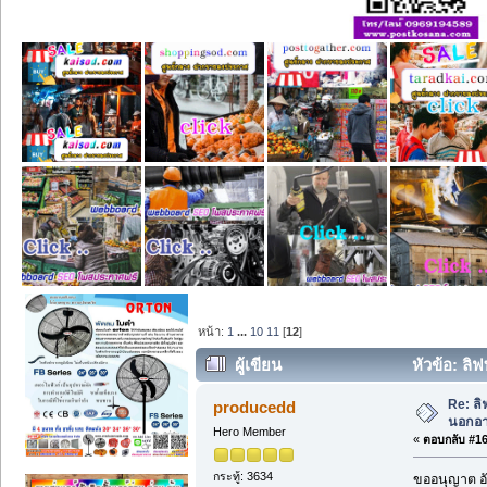
หน้า:
1
...
10
11
[
12
]
ผู้เขียน
หัวข้อ: ลิ
ครั้ง)
Re: ลิ
producedd
นอกอา
Hero Member
«
ตอบกลับ #165
กระทู้: 3634
ขออนุญาต อั