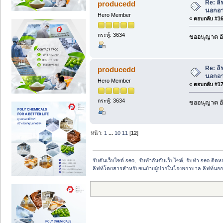
Re: ลิ
producedd
นอกอา
Hero Member
«
ตอบกลับ #169
กระทู้: 3634
ขออนุญาต อั
Re: ลิ
producedd
นอกอา
Hero Member
«
ตอบกลับ #170
กระทู้: 3634
ขออนุญาต อั
หน้า:
1
...
10
11
[
12
]
รับดันเว็บไซต์ seo,  รับทำอันดับเว็บไซต์, รับทำ seo ติด
ลิฟท์โดยสารสำหรับขนย้ายผู้ป่วยในโรงพยาบาล ลิฟท์นอ