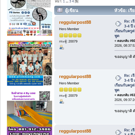
หน้า:
1
...
3
4
[
5
]
ผู้เขียน
หัวข้อ: เรี
ขอนแก่น เรียนกับครูต่างชาติ ฝึกการฟัง-พ
Re: เร
reggularpost88
3-4 ปี
Hero Member
เรียนกับครูต
พูด
«
ตอบกลับ #60 
กระทู้: 20079
2026, 08:37:
ขออนุญาติ ดั
Re: เร
reggularpost88
3-4 ปี
Hero Member
เรียนกับครูต
พูด
«
ตอบกลับ #61 
กระทู้: 20079
2026, 09:37:
ขออนุญาติ ดั
Re: เร
reggularpost88
3-4 ปี