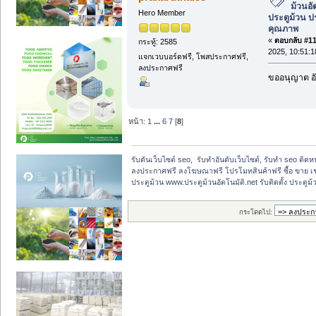
ม้วนอัต
Hero Member
ประตูม้วน ป
คุณภาพ
«
ตอบกลับ #117
กระทู้: 2585
2025, 10:51:
แจกเวบบอร์ดฟรี, โพสประกาศฟรี,
ลงประกาศฟรี
ขออนุญาต อั
หน้า:
1
...
6
7
[
8
]
รับดันเว็บไซต์ seo,  รับทำอันดับเว็บไซต์, รับทำ seo ติด
ลงประกาศฟรี ลงโฆษณาฟรี โปรโมทสินค้าฟรี ซื้อ ขาย เช
ประตูม้วน www.ประตูม้วนอัตโนมัติ.net รับติดตั้ง ประตู
กระโดดไป: