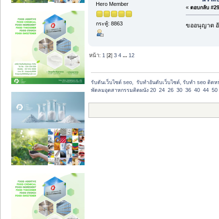
Hero Member
«
ตอบกลับ #29 
กระทู้: 8863
ขออนุญาต อั
หน้า:
1
[
2
]
3
4
...
12
รับดันเว็บไซต์ seo,  รับทำอันดับเว็บไซต์, รับทำ seo ติด
พัดลมอุตสาหกรรมติดผนัง 20  24  26  30  36  40  44  50 