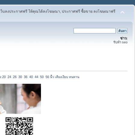
เว็บลงประกาศฟรี ให้คุณได้ลงโฆษณา, ประกาศฟรี ซื้อขาย ลงโฆษณาฟรี
ข่าว:
รับทำ seo
20  24  26  30  36  40  44  50  56 นื้ว เสียงเงียบ ทนทาน