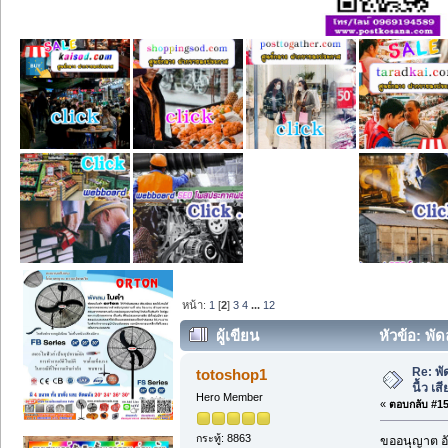
หน้า:
1
[
2
]
3
4
...
12
ผู้เขียน
หัวข้อ: พั
Re: พั
totoshop1
นื้ว เ
Hero Member
«
ตอบกลับ #15 
กระทู้: 8863
ขออนุญาต อั