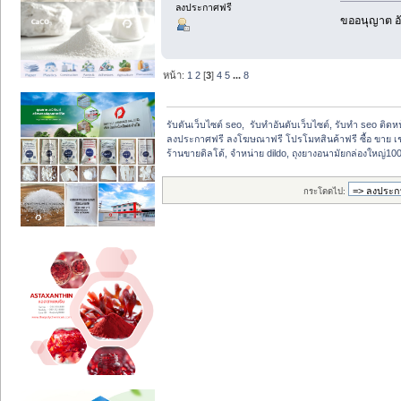
ลงประกาศฟรี
ขออนุญาต อั
หน้า:
1
2
[
3
]
4
5
...
8
รับดันเว็บไซต์ seo,  รับทำอันดับเว็บไซต์, รับทำ seo ติด
ลงประกาศฟรี ลงโฆษณาฟรี โปรโมทสินค้าฟรี ซื้อ ขาย เช
ร้านขายดิลโด้, จำหน่าย dildo, ถุงยางอนามัยกล่องใหญ่100ช
กระโดดไป: