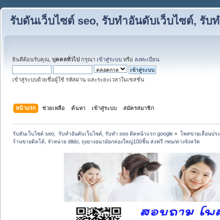
รับดันเว็บไซต์ seo, รับทำอันดับเว็บไซต์, ร
ยินดีต้อนรับคุณ,
บุคคลทั่วไป
กรุณา
เข้าสู่ระบบ
หรือ
ลงทะเบียน
เข้าสู่ระบบด้วยชื่อผู้ใช้ รหัสผ่าน และระยะเวลาในเซสชั่น
หน้าแรก
ช่วยเหลือ
ค้นหา
เข้าสู่ระบบ
สมัครสมาชิก
รับดันเว็บไซต์ seo,  รับทำอันดับเว็บไซต์, รับทำ seo ติดหน้าแรก google
»
โพสขายเลื่อนประ
ร้านขายดิลโด้, จำหน่าย dildo, ถุงยางอนามัยกล่องใหญ่100ชิ้น ส่งฟรี กทม/ต่างจังหวัด