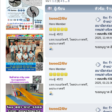
หน้า:
1
2
[
3
]
4
5
...
8
ผู้เขียน
หัวข้อ: ร้
กล่องใหญ่100ชิ้น ส่งฟรี กทม/ต่างจังหวัด 
Re: ร้
tweed24hr
จำหน่า
Hero Member
อนามัยกล่องใ
กทม/ต่างจังห
«
ตอบกลับ #30 
กระทู้: 4572
2025, 11:44:
แจกเวบบอร์ดฟรี, โพสประกาศฟรี,
ลงประกาศฟรี
ขออนุญาต อั
Re: ร้
tweed24hr
จำหน่า
Hero Member
อนามัยกล่องใ
กทม/ต่างจังห
«
ตอบกลับ #31 
กระทู้: 4572
2025, 01:21:
แจกเวบบอร์ดฟรี, โพสประกาศฟรี,
ลงประกาศฟรี
ขออนุญาต อั
Re: ร้
tweed24hr
จำหน่า