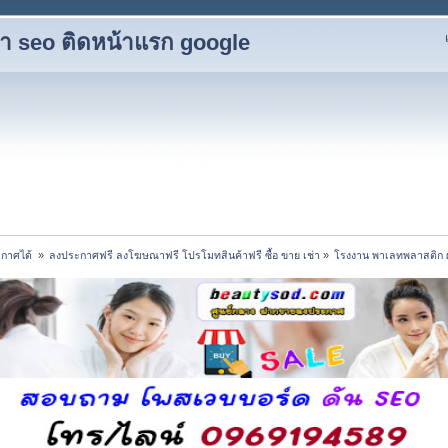
ับทำ seo ติดหน้าแรก google
กาศได้ 
»
ลงประกาศฟรี ลงโฆษณาฟรี โปรโมทสินค้าฟรี ซื้อ ขาย เช่า
»
โรงงาน พาเลทพลาสติก 