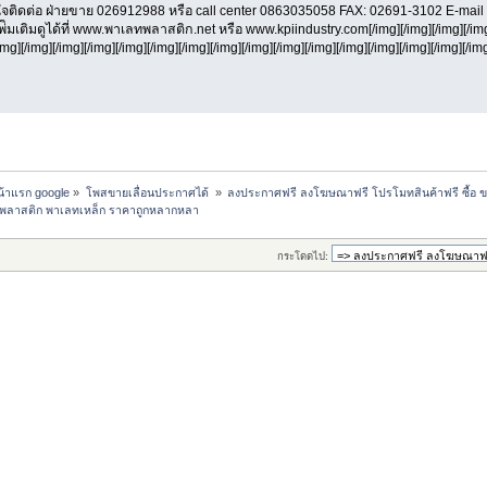
ติดต่อ ฝ่ายขาย 026912988 หรือ call center 0863035058 FAX: 02691-3102 E-mail 
่ิมเติมดูได้ที่ www.พาเลทพลาสติก.net หรือ www.kpiindustry.com
[/img][/img][/img][/im
img][/img][/img][/img][/img][/img][/img][/img][/img][/img][/img][/img][/img][/img][/img][/im
หน้าแรก google
»
โพสขายเลื่อนประกาศได้ 
»
ลงประกาศฟรี ลงโฆษณาฟรี โปรโมทสินค้าฟรี ซื้อ ข
พลาสติก พาเลทเหล็ก ราคาถูกหลากหลา
กระโดดไป: