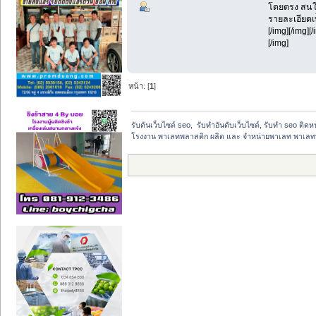
โดยตรง สนใจ
รายละเอียดเพ
[/img][/img][/
[/img]
หน้า: [
1
]
รับดันเว็บไซต์ seo,  รับทำอันดับเว็บไซต์, รับทำ seo ติด
โรงงาน พาเลทพลาสติก ผลิต และ จำหน่ายพาเลท พาเลท