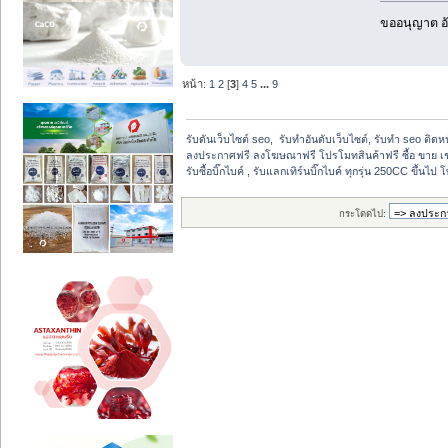
ขออนุญาต อั
หน้า:
1
2
[
3
]
4
5
...
9
รับดันเว็บไซต์ seo,  รับทำอันดับเว็บไซต์, รับทำ seo ติด
ลงประกาศฟรี ลงโฆษณาฟรี โปรโมทสินค้าฟรี ซื้อ ขาย เช
รับซื้อบิ๊กไบค์ , รับแลกเทิร์นบิ๊กไบค์ ทุกรุ่น 250CC ขึ้นไ
กระโดดไป: