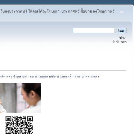
เว็บลงประกาศฟรี ให้คุณได้ลงโฆษณา, ประกาศฟรี ซื้อขาย ลงโฆษณาฟรี
ข่าว:
รับทำ seo
ผลิต และ จำหน่ายพาเลท พาเลทพลาสติก พาเลทเหล็ก ราคาถูกหลากหลา