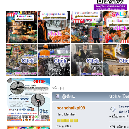
หน้า: [
1
]
ผู้เขียน
หัวข้อ: โ
2905 ครั้ง)
โรงงา
pornchaikpi99
พลาสต
Hero Member
«
เมื่อ:
กุมภาพั
กระทู้: 863
KPI ผลิต แล