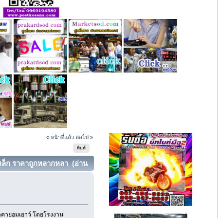
« หน้าที่แล้ว
ต่อไป »
พิมพ์
หล็ก ราคาถูกหลากหลา (อ่าน
าคาย่อมเยาว์ โดยโรงงาน