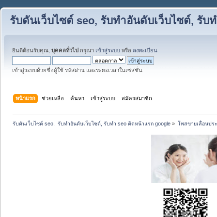
รับดันเว็บไซต์ seo, รับทำอันดับเว็บไซต์, ร
ยินดีต้อนรับคุณ,
บุคคลทั่วไป
กรุณา
เข้าสู่ระบบ
หรือ
ลงทะเบียน
เข้าสู่ระบบด้วยชื่อผู้ใช้ รหัสผ่าน และระยะเวลาในเซสชั่น
หน้าแรก
ช่วยเหลือ
ค้นหา
เข้าสู่ระบบ
สมัครสมาชิก
รับดันเว็บไซต์ seo,  รับทำอันดับเว็บไซต์, รับทำ seo ติดหน้าแรก google
»
โพสขายเลื่อนประ