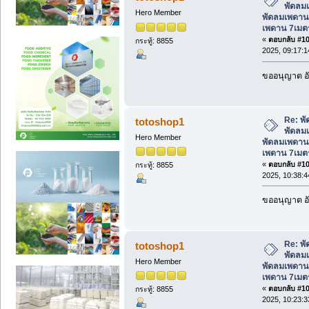
พัดลม
Hero Member
พัดลมเพดาน
เพดาน 7เมต
«
ตอบกลับ #102
กระทู้: 8855
2025, 09:17:
ขออนุญาต อั
Re: พ
totoshop1
พัดลม
Hero Member
พัดลมเพดาน
เพดาน 7เมต
«
ตอบกลับ #103
กระทู้: 8855
2025, 10:38:
ขออนุญาต อั
Re: พ
totoshop1
พัดลม
Hero Member
พัดลมเพดาน
เพดาน 7เมต
«
ตอบกลับ #104
กระทู้: 8855
2025, 10:23: