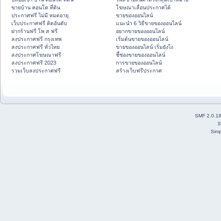
ขายบ้าน คอนโด ที่ดิน
โฆษณาเลื่อนประกาศได้
ประกาศฟรี ไม่มี หมดอายุ
ขายของออนไลน์
เว็บประกาศฟรี ติดอันดับ
แนะนำ 6 วิธีขายของออนไลน์
ฝากร้านฟรี โพ ส ฟรี
อยากขายของออนไลน์
ลงประกาศฟรี กรุงเทพ
เริ่มต้นขายของออนไลน์
ลงประกาศฟรี ทั่วไทย
ขายของออนไลน์ เริ่มยังไง
ลงประกาศโฆษณาฟรี
ชี้ช่องขายของออนไลน์
ลงประกาศฟรี 2023
การขายของออนไลน์
รวมเว็บลงประกาศฟรี
สร้างเว็บฟรีประกาศ
SMF 2.0.1
S
Simp