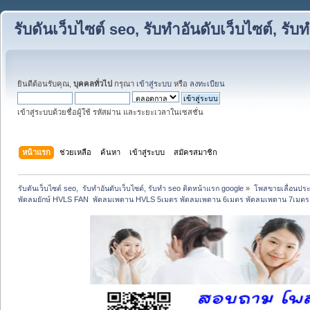
รับดันเว็บไซต์ seo, รับทำอันดับเว็บไซต์, ร
ยินดีต้อนรับคุณ,
บุคคลทั่วไป
กรุณา
เข้าสู่ระบบ
หรือ
ลงทะเบียน
เข้าสู่ระบบด้วยชื่อผู้ใช้ รหัสผ่าน และระยะเวลาในเซสชั่น
หน้าแรก
ช่วยเหลือ
ค้นหา
เข้าสู่ระบบ
สมัครสมาชิก
รับดันเว็บไซต์ seo,  รับทำอันดับเว็บไซต์, รับทำ seo ติดหน้าแรก google
»
โพสขายเลื่อนประ
พัดลมยักษ์ HVLS FAN  พัดลมเพดาน HVLS 5เมตร พัดลมเพดาน 6เมตร พัดลมเพดาน 7เมตร