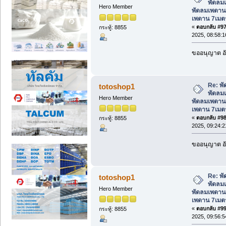
พัดลม
Hero Member
พัดลมเพดาน
เพดาน 7เมต
«
ตอบกลับ #97 
กระทู้: 8855
2025, 08:58:
ขออนุญาต อั
Re: พ
totoshop1
พัดลม
Hero Member
พัดลมเพดาน
เพดาน 7เมต
«
ตอบกลับ #98 
กระทู้: 8855
2025, 09:24:
ขออนุญาต อั
Re: พ
totoshop1
พัดลม
Hero Member
พัดลมเพดาน
เพดาน 7เมต
«
ตอบกลับ #99 
กระทู้: 8855
2025, 09:56: