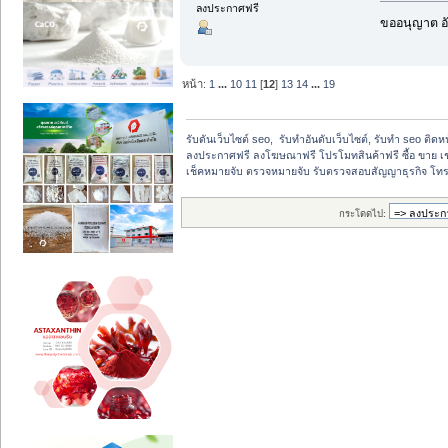
ลงประกาศฟรี
ขออนุญาต อั
หน้า:
1
...
10
11
[
12
]
13
14
...
19
รับดันเว็บไซต์ seo,  รับทำอันดับเว็บไซต์, รับทำ seo ติด
ลงประกาศฟรี ลงโฆษณาฟรี โปรโมทสินค้าฟรี ซื้อ ขาย เช
เช็คหมายจับ ตรวจหมายจับ รับตรวจสอบสัญญาธุรกิจ โทร:
กระโดดไป: