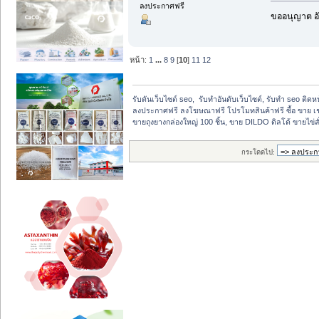
ลงประกาศฟรี
ขออนุญาต อั
หน้า:
1
...
8
9
[
10
]
11
12
รับดันเว็บไซต์ seo,  รับทำอันดับเว็บไซต์, รับทำ seo ติด
ลงประกาศฟรี ลงโฆษณาฟรี โปรโมทสินค้าฟรี ซื้อ ขาย เช
ขายถุงยางกล่องใหญ่ 100 ชิ้น, ขาย DILDO ดิลโด้ ขายไข่สั่
กระโดดไป: