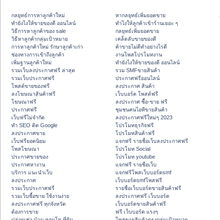
กลยุทธ์การหาลูกค้าใหม่
หากลยุทธ์เพิ่มยอดขาย
ทํายังไงให้ขายของดี ออนไลน์
ทําไงให้ลูกค้าเข้าร้านเยอะ ๆ
วิธีการหาลูกค้าของ sale
กลยุทธ์เพิ่มยอดขาย
วิธีหาลูกค้ากลุ่มเป้าหมาย
เคล็ดลับขายของดี
การหาลูกค้าใหม่ รักษาลูกค้าเก่า
ค้าขายไม่ดีทำอย่างไรดี
ช่องทางการเข้าถึงลูกค้า
งานโพสโปรโมทงาน
เพิ่มฐานลูกค้าใหม่
ทํายังไงให้ขายของดี ออนไลน์
รวมเว็บลงประกาศฟรี ล่าสุด
รวม SMFขายสินค้า
รวมเว็บประกาศฟรี
ประกาศฟรีออนไลน์
โพสต์ขายของฟรี
ลงประกาศ สินค้า
ลงโฆษณาสินค้าฟรี
เว็บบอร์ด โพสต์ฟรี
โฆษณาฟรี
ลงประกาศ ซื้อ-ขาย ฟรี
ประกาศฟรี
ชุมชนคนไอทีขายสินค้า
เว็บฟรีไม่จำกัด
ลงประกาศฟรีใหม่ๆ 2023
ทำ SEO ติด Google
โปรโมทธุรกิจฟรี
ลงประกาศขาย
โปรโมทสินค้าฟรี
เว็บฟรียอดนิยม
แจกฟรี รายชื่อเว็บลงประกาศฟรี
โพสโฆษณา
โปรโมท Social
ประกาศขายของ
โปรโมท youtube
ประกาศหางาน
แจกฟรี รายชื่อเว็บ
บริการ แนะนำเว็บ
แจกฟรีโพสเว็บบอร์ดsmf
ลงประกาศ
เว็บบอร์ดsmfโพสฟรี
รวมเว็บประกาศฟรี
รายชื่อเว็บบอร์ดขายสินค้าฟรี
รวมเว็บซื้อขาย ใช้งานง่าย
ลงประกาศฟรี เว็บบอร์ด
ลงประกาศฟรี ทุกจังหวัด
เว็บบอร์ดขายสินค้าฟรี
ต้องการขาย
ฟรี เว็บบอร์ด แรงๆ
ปล่อยเช่า บ้าน คอนโด ที่ดิน
โพสขายสินค้าตรงกลุ่มเป้าหมาย