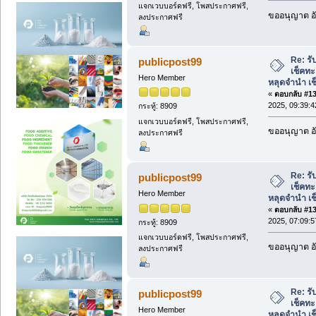
แจกเวบบอร์ดฟรี, โพสประกาศฟรี,
ขออนุญาต อั
ลงประกาศฟรี
Re: รั
publicpost99
เช็คทะ
Hero Member
หลุดจำนำ เ
«
ตอบกลับ #131
2025, 09:39:
กระทู้: 8909
แจกเวบบอร์ดฟรี, โพสประกาศฟรี,
ขออนุญาต อั
ลงประกาศฟรี
Re: รั
publicpost99
เช็คทะ
Hero Member
หลุดจำนำ เ
«
ตอบกลับ #132
2025, 07:09:
กระทู้: 8909
แจกเวบบอร์ดฟรี, โพสประกาศฟรี,
ขออนุญาต อั
ลงประกาศฟรี
Re: รั
publicpost99
เช็คทะ
Hero Member
หลุดจำนำ เ