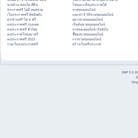
ขายบ้าน คอนโด ที่ดิน
โฆษณาเลื่อนประกาศได้
ประกาศฟรี ไม่มี หมดอายุ
ขายของออนไลน์
เว็บประกาศฟรี ติดอันดับ
แนะนำ 6 วิธีขายของออนไลน์
ฝากร้านฟรี โพ ส ฟรี
อยากขายของออนไลน์
ลงประกาศฟรี กรุงเทพ
เริ่มต้นขายของออนไลน์
ลงประกาศฟรี ทั่วไทย
ขายของออนไลน์ เริ่มยังไง
ลงประกาศโฆษณาฟรี
ชี้ช่องขายของออนไลน์
ลงประกาศฟรี 2023
การขายของออนไลน์
รวมเว็บลงประกาศฟรี
สร้างเว็บฟรีประกาศ
SMF 2.0.1
S
Simp