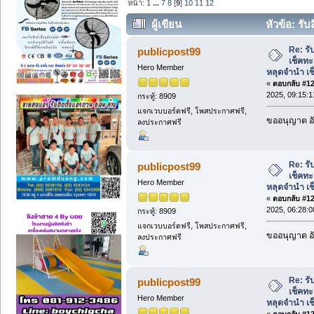
หน้า:
1
...
7
8
[
9
]
10
11
12
ผู้เขียน
หัวข้อ: รั
หลุดจำนำ เช็คอายัดรถหาย (อ่าน 36808 ค
Re: รั
publicpost99
เช็คทะ
Hero Member
หลุดจำนำ เ
«
ตอบกลับ #120
2025, 09:15:
กระทู้: 8909
แจกเวบบอร์ดฟรี, โพสประกาศฟรี,
ขออนุญาต อั
ลงประกาศฟรี
Re: รั
publicpost99
เช็คทะ
Hero Member
หลุดจำนำ เ
«
ตอบกลับ #121
2025, 06:28:
กระทู้: 8909
แจกเวบบอร์ดฟรี, โพสประกาศฟรี,
ขออนุญาต อั
ลงประกาศฟรี
Re: รั
publicpost99
เช็คทะ
Hero Member
หลุดจำนำ เ
«
ตอบกลับ #122