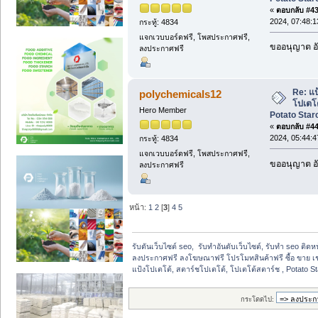
«
ตอบกลับ #43 
2024, 07:48:
กระทู้: 4834
แจกเวบบอร์ดฟรี, โพสประกาศฟรี,
ขออนุญาต อั
ลงประกาศฟรี
Re: แป
polychemicals12
โปเตโต
Hero Member
Potato Starc
«
ตอบกลับ #44 
2024, 05:44:
กระทู้: 4834
แจกเวบบอร์ดฟรี, โพสประกาศฟรี,
ขออนุญาต อั
ลงประกาศฟรี
หน้า:
1
2
[
3
]
4
5
รับดันเว็บไซต์ seo,  รับทำอันดับเว็บไซต์, รับทำ seo ติด
ลงประกาศฟรี ลงโฆษณาฟรี โปรโมทสินค้าฟรี ซื้อ ขาย เช
แป้งโปเตโต้, สตาร์ชโปเตโต้, โปเตโต้สตาร์ช , Potato Sta
กระโดดไป: