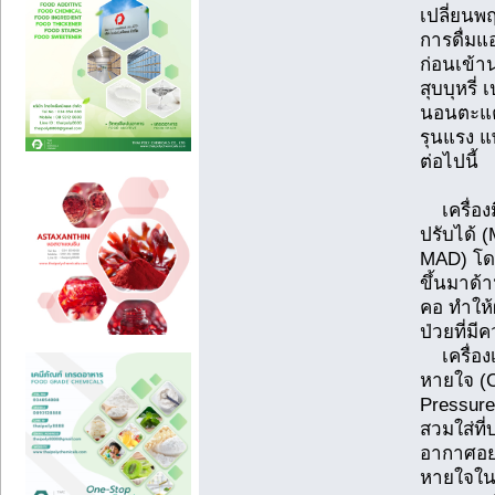
เปลี่ยนพฤ
การดื่ม
ก่อนเข้า
สุบบุหรี
นอนตะแคง
รุนแรง 
ต่อไปนี้
เครื่องม
ปรับได้ 
MAD) โดย
ขึ้นมาด้า
คอ ทำให้
ป่วยที่ม
เครื่องเ
หายใจ (C
Pressure
สวมใส่ที
อากาศอย่
หายใจในข