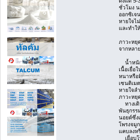
ตั้งแต่ 5
ชั่วโมง 
ออกซิเจน
หายใจไม่
และทำให้ร
ภาวะหยุ
จากหลายป
น้ำหนักต
เนื้อเยื่
หนาหรือ
เซนติเม
หายใจลำบ
ภาวะหยุ
ทางเดิ
พันธุกรร
นอยด์ซึ่ง
โพรงจมู
แคบลงหรื
เยื่อบุ