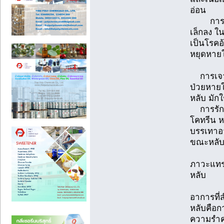
อ่อน
การผ่าต
เล็กลง ใน
เป็นโรคอ
หยุดหาย
การเจาะค
ป่วยหาย
หลับ มัก
การรักษ
โคทรีน ห
บรรเทาอา
ขณะหลับ
ภาวะแท
หลับ
อาการที
หลับคือก
ความรำคา