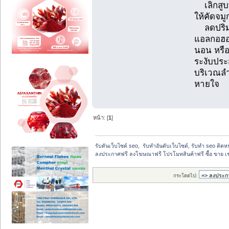
เลิกสูบบุ
ให้คัดจม
ลดปริมาณ
แอลกอฮอ
นอน หรือ
ระงับประ
บริเวณลำ
หายใจ
หน้า: [
1
]
รับดันเว็บไซต์ seo,  รับทำอันดับเว็บไซต์, รับทำ seo ติด
ลงประกาศฟรี ลงโฆษณาฟรี โปรโมทสินค้าฟรี ซื้อ ขาย เช
กระโดดไป: