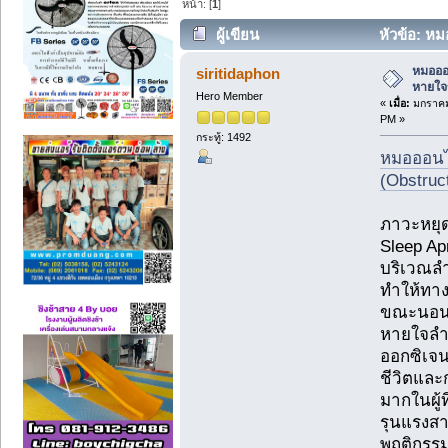
หน้า: [
1
]
ผู้เขียน
หัวข้อ: ห
(อ่าน 4577 ครั้ง)
หมอออ
siritidaphon
หายใ
Hero Member
«
เมื่อ:
มกราคม 
PM »
กระทู้: 1492
หมอออนไ
(Obstruc
ภาวะหยุ
Sleep Ap
บริเวณลำ
ทำให้ทาง
ขณะนอนหล
หายใจลำ
ออกซิเจน
ชีวิตและ
มากในผู้ท
รุนแรงสา
พฤติกรรม