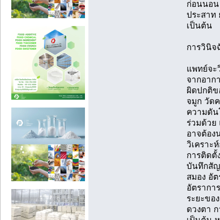
ก่อนนอน
ประสาท 
เป็นต้น
การวินิ
แพทย์จะ
จากอากา
ผิดปกติข
จมูก วั
ความดันโ
ร่วมด้ว
อาจต้องน
วิเคราะห
การติดตั
บันทึกสั
สมอง อั
อัตราการ
ระยะของ
ดวงตา ก