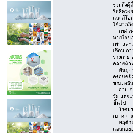
รวมถึงผู้ท
ริดสีดวง
และมีโอ
ได้มากถึ
เพศ เพศ
หายใจขณ
เท่า และส
เดือน กา
ร่างกาย 
คลายตัว
พันธุกรร
ครอบครัว
ขณะหลั
อายุ ภาว
วัย แต่จะพ
ขึ้นไป
โรคประจ
เบาหวาน
พฤติกรรม
แอลกอฮอ