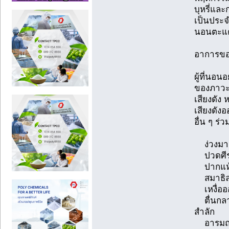
บุหรี่แล
เป็นประ
นอนตะแค
อาการขอ
ผู้ที่นอนอ
ของภาวะ
เสียงดัง
เสียงดั
อื่น ๆ ร่ว
ง่วงมาก
ปวดศีรษ
ปากแห้ง
สมาธิล
เหงื่อ
ตื่นกลา
สำลัก
อารมณ์เป