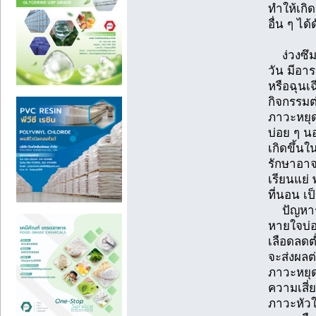
ทำให้เก
อื่น ๆ ได้
ง่วงซึม 
วัน มีอาร
หรือฉุนเ
กิจกรรมต
ภาวะหยุ
บ่อย ๆ น
เกิดขึ้นใ
รักษาอาจ
เรียนแย่
ที่นอน เป
ปัญหาระ
หายใจบ่อ
เลือดลดต
จะส่งผลต่
ภาวะหยุ
ความเสี่
ภาวะหัว