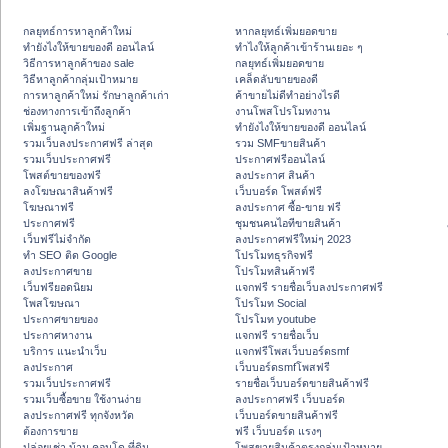
กลยุทธ์การหาลูกค้าใหม่
หากลยุทธ์เพิ่มยอดขาย
ทํายังไงให้ขายของดี ออนไลน์
ทําไงให้ลูกค้าเข้าร้านเยอะ ๆ
วิธีการหาลูกค้าของ sale
กลยุทธ์เพิ่มยอดขาย
วิธีหาลูกค้ากลุ่มเป้าหมาย
เคล็ดลับขายของดี
การหาลูกค้าใหม่ รักษาลูกค้าเก่า
ค้าขายไม่ดีทำอย่างไรดี
ช่องทางการเข้าถึงลูกค้า
งานโพสโปรโมทงาน
เพิ่มฐานลูกค้าใหม่
ทํายังไงให้ขายของดี ออนไลน์
รวมเว็บลงประกาศฟรี ล่าสุด
รวม SMFขายสินค้า
รวมเว็บประกาศฟรี
ประกาศฟรีออนไลน์
โพสต์ขายของฟรี
ลงประกาศ สินค้า
ลงโฆษณาสินค้าฟรี
เว็บบอร์ด โพสต์ฟรี
โฆษณาฟรี
ลงประกาศ ซื้อ-ขาย ฟรี
ประกาศฟรี
ชุมชนคนไอทีขายสินค้า
เว็บฟรีไม่จำกัด
ลงประกาศฟรีใหม่ๆ 2023
ทำ SEO ติด Google
โปรโมทธุรกิจฟรี
ลงประกาศขาย
โปรโมทสินค้าฟรี
เว็บฟรียอดนิยม
แจกฟรี รายชื่อเว็บลงประกาศฟรี
โพสโฆษณา
โปรโมท Social
ประกาศขายของ
โปรโมท youtube
ประกาศหางาน
แจกฟรี รายชื่อเว็บ
บริการ แนะนำเว็บ
แจกฟรีโพสเว็บบอร์ดsmf
ลงประกาศ
เว็บบอร์ดsmfโพสฟรี
รวมเว็บประกาศฟรี
รายชื่อเว็บบอร์ดขายสินค้าฟรี
รวมเว็บซื้อขาย ใช้งานง่าย
ลงประกาศฟรี เว็บบอร์ด
ลงประกาศฟรี ทุกจังหวัด
เว็บบอร์ดขายสินค้าฟรี
ต้องการขาย
ฟรี เว็บบอร์ด แรงๆ
ปล่อยเช่า บ้าน คอนโด ที่ดิน
โพสขายสินค้าตรงกลุ่มเป้าหมาย