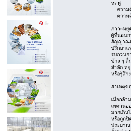
หดหู่
ความดัน
ความต้
ภาวะหยุด
ผู้ที่น
สัญญาณเ
ปรึกษาแพ
รบกวนการ
ข้าง ๆ ต
สำลัก ห
หรือรู้ส
สาเหตุข
เมื่อกล้า
เพดานอ่อ
มากเกิน
หรือถูกป
ประมาณ 1