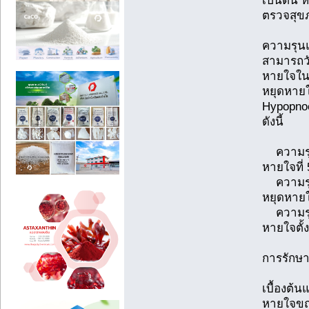
เป็นต้น 
ตรวจสุข
ความรุน
สามารถว
หายใจใน 
หยุดหาย
Hypopnoe
ดังนี้
ความรุน
หายใจที่ 
ความรุน
หยุดหายใจ
ความรุน
หายใจตั้ง
การรักษ
เบื้องต้
หายใจขณะ