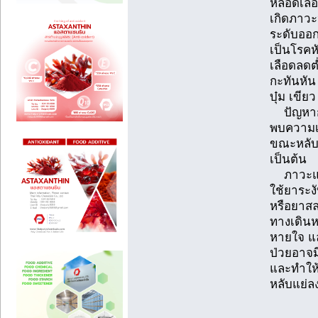
หลอดเลือ
เกิดภาวะห
ระดับออก
เป็นโรคห
เลือดลดต
กะทันหัน
บุ๋ม เขี
ปัญหากา
พบความเ
ขณะหลับก
เป็นต้น
ภาวะแทร
ใช้ยาระง
หรือยาสล
ทางเดินห
หายใจ แล
ป่วยอาจม
และทำให
หลับแย่ลง