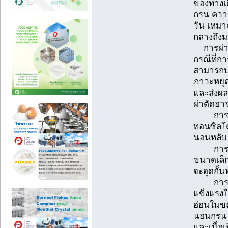
ของทางเ
กรน ความ
วัน เหมา
กลางถึง
การผ่าต
กรณีที่ก
สามารถบร
ภาวะหยุ
และส่งผล
ผ่าตัดอาจ
การผ่าต
ทอนซิลโ
นอนหลับ
การผ่าต
ขนาดเล็ก
จะอุดกั
การผ่าต
แข็งแรงใ
อ่อนในขณ
นอนกรน ห
และเนื้อ