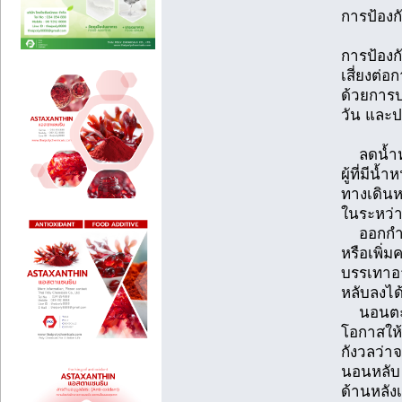
การป้อง
การป้อง
เสี่ยงต่
ด้วยการป
วัน และป
ลดน้ำหนั
ผู้ที่มีน
ทางเดินห
ในระหว่า
ออกกำลั
หรือเพิ่
บรรเทา
หลับลงได
นอนตะแ
โอกาสให้
กังวลว่
นอนหลับ 
ด้านหลัง