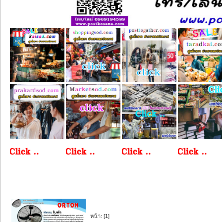
หน้า: [
1
]