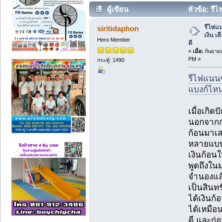
ผู้เขียน
หัวข้อ: รีไ
แบงก์ไหนดี (อ่าน 7044 ครั้ง)
รีไฟแ
siritidaphon
เงิน เ
Hero Member
ดี
«
เมื่อ:
กันยายน
PM »
กระทู้: 1490
รีไฟแนนซ์
แบงก์ไหน
เมื่อเกิด
นอกจากกา
ก้อนมาเสร
หลายแบบเ
เงินก้อน
พูดถึงใน
จำนองแล้
เป็นสินท
ได้เงินก
ได้เหมือน
ดี และก่