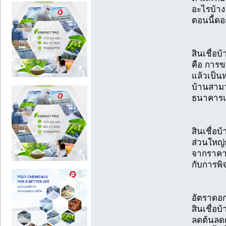
อะไรบ้าง 
ตอนนี้ดอก
สินเชื่อบ
คือ การข
แล้วเป็น
บ้านสาม
ธนาคารแล
สินเชื่อบ
ส่วนใหญ่
จากราคาปร
กับการพ
อัตราดอก
สินเชื่อ
ลดต้นลดด