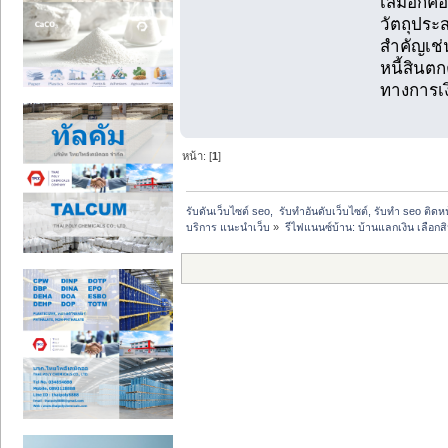
เสมอก็คือ
วัตถุประส
สำคัญเช่
หนี้สินตก
ทางการเง
หน้า: [
1
]
รับดันเว็บไซต์ seo,  รับทำอันดับเว็บไซต์, รับทำ seo ติด
บริการ แนะนำเว็บ
»
รีไฟแนนซ์บ้าน: บ้านแลกเงิน เลือกสิ