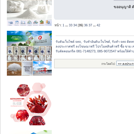
ขออนุญาติ ดั
หน้า:
1
...
33
34
[
35
]
36
37
...
42
รับดันเว็บไซต์ seo,  รับทำอันดับเว็บไซต์, รับทำ seo ติด
ลงประกาศฟรี ลงโฆษณาฟรี โปรโมทสินค้าฟรี ซื้อ ขาย เช
รับตัดคอนกรีต 081-7148273, 085-9072547 พร้อมให้คำปรึ
กระโดดไป: