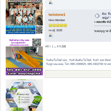
Re: รั
twistone1
หนุ่ม*
Hero Member
«
ตอบกลับ #136
กระทู้: 3100
ขออนุญาต อั
หน้า:
1
...
8
9
[
10
]
รับดันเว็บไซต์ seo,  รับทำอันดับเว็บไซต์, รับทำ seo ติด
รับปูยางมะตอย, โทร 098-2399825, 085-3402700 ช่างหน