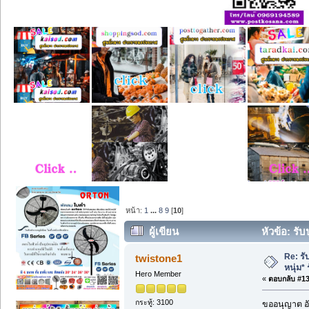
หน้า:
1
...
8
9
[
10
]
ผู้เขียน
หัวข้อ: รั
Re: รั
twistone1
หนุ่ม*
Hero Member
«
ตอบกลับ #135
กระทู้: 3100
ขออนุญาต อั