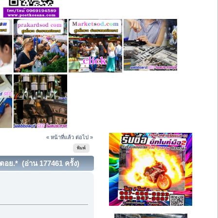
« หน้าที่แล้ว
ต่อไป »
พิมพ์
อย.* (อ่าน 177461 ครั้ง)