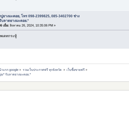
บปูยางมะตอย, โทร 098-2399825, 085-3402700 ช่าง
 รับลาดยางมะตอย.*
 เมื่อ:
สิงหาคม 26, 2024, 10:35:06 PM »
พเดทกระทู้
หน้าแรก google
»
รวมเว็บประกาศฟรี ทุกจังหวัด 
»
เว็บซื้อขายฟรี
»
ุ่ม* รับลาดยางมะตอย.*