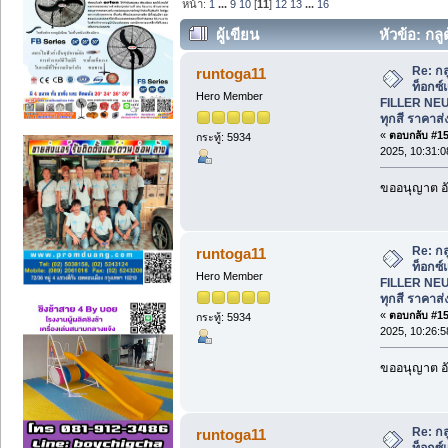
หน้า:
1
...
9
10
[
11
]
12
13
...
16
ผู้เขียน
หัวข้อ: กลู
FILLER NEURAMIS ทุกกล่อง ทุกสี ราคาส่
Re: กล
runtoga11
ท็อกซ์
Hero Member
FILLER NEU
ทุกสี ราคาส่
«
ตอบกลับ #150
กระทู้: 5934
2025, 10:31:
ขออนุญาต อั
Re: กล
runtoga11
ท็อกซ์
Hero Member
FILLER NEU
ทุกสี ราคาส่
«
ตอบกลับ #151
กระทู้: 5934
2025, 10:26:
ขออนุญาต อั
Re: กล
runtoga11
ท็อกซ์