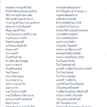
กลยุทธ์การหาลูกค้าใหม่
หากลยุทธ์เพิ่มยอดขาย
ทํายังไงให้ขายของดี ออนไลน์
ทําไงให้ลูกค้าเข้าร้านเยอะ ๆ
วิธีการหาลูกค้าของ sale
กลยุทธ์เพิ่มยอดขาย
วิธีหาลูกค้ากลุ่มเป้าหมาย
เคล็ดลับขายของดี
การหาลูกค้าใหม่ รักษาลูกค้าเก่า
ค้าขายไม่ดีทำอย่างไรดี
ช่องทางการเข้าถึงลูกค้า
งานโพสโปรโมทงาน
เพิ่มฐานลูกค้าใหม่
ทํายังไงให้ขายของดี ออนไลน์
รวมเว็บลงประกาศฟรี ล่าสุด
รวม SMFขายสินค้า
รวมเว็บประกาศฟรี
ประกาศฟรีออนไลน์
โพสต์ขายของฟรี
ลงประกาศ สินค้า
ลงโฆษณาสินค้าฟรี
เว็บบอร์ด โพสต์ฟรี
โฆษณาฟรี
ลงประกาศ ซื้อ-ขาย ฟรี
ประกาศฟรี
ชุมชนคนไอทีขายสินค้า
เว็บฟรีไม่จำกัด
ลงประกาศฟรีใหม่ๆ 2023
ทำ SEO ติด Google
โปรโมทธุรกิจฟรี
ลงประกาศขาย
โปรโมทสินค้าฟรี
เว็บฟรียอดนิยม
แจกฟรี รายชื่อเว็บลงประกาศฟรี
โพสโฆษณา
โปรโมท Social
ประกาศขายของ
โปรโมท youtube
ประกาศหางาน
แจกฟรี รายชื่อเว็บ
บริการ แนะนำเว็บ
แจกฟรีโพสเว็บบอร์ดsmf
ลงประกาศ
เว็บบอร์ดsmfโพสฟรี
รวมเว็บประกาศฟรี
รายชื่อเว็บบอร์ดขายสินค้าฟรี
รวมเว็บซื้อขาย ใช้งานง่าย
ลงประกาศฟรี เว็บบอร์ด
ลงประกาศฟรี ทุกจังหวัด
เว็บบอร์ดขายสินค้าฟรี
ต้องการขาย
ฟรี เว็บบอร์ด แรงๆ
ปล่อยเช่า บ้าน คอนโด ที่ดิน
โพสขายสินค้าตรงกลุ่มเป้าหมาย