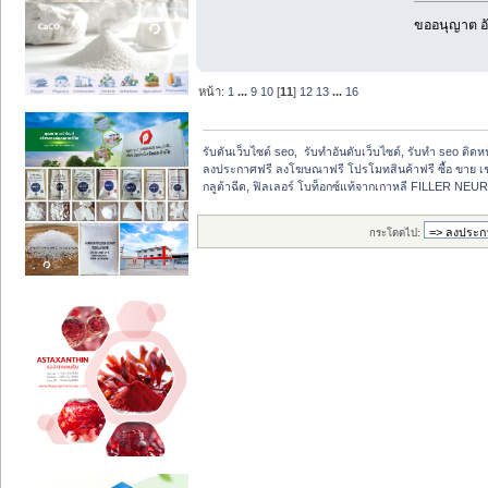
ขออนุญาต อั
หน้า:
1
...
9
10
[
11
]
12
13
...
16
รับดันเว็บไซต์ seo,  รับทำอันดับเว็บไซต์, รับทำ seo ติด
ลงประกาศฟรี ลงโฆษณาฟรี โปรโมทสินค้าฟรี ซื้อ ขาย เช
กลูต้าฉีด, ฟิลเลอร์ โบท็อกซ์แท้จากเกาหลี FILLER NEUR
กระโดดไป: