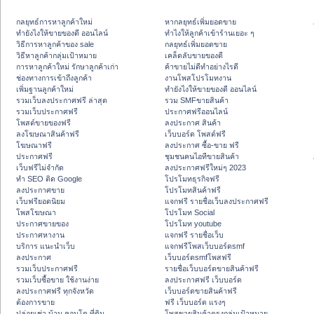
กลยุทธ์การหาลูกค้าใหม่
หากลยุทธ์เพิ่มยอดขาย
ทํายังไงให้ขายของดี ออนไลน์
ทําไงให้ลูกค้าเข้าร้านเยอะ ๆ
วิธีการหาลูกค้าของ sale
กลยุทธ์เพิ่มยอดขาย
วิธีหาลูกค้ากลุ่มเป้าหมาย
เคล็ดลับขายของดี
การหาลูกค้าใหม่ รักษาลูกค้าเก่า
ค้าขายไม่ดีทำอย่างไรดี
ช่องทางการเข้าถึงลูกค้า
งานโพสโปรโมทงาน
เพิ่มฐานลูกค้าใหม่
ทํายังไงให้ขายของดี ออนไลน์
รวมเว็บลงประกาศฟรี ล่าสุด
รวม SMFขายสินค้า
รวมเว็บประกาศฟรี
ประกาศฟรีออนไลน์
โพสต์ขายของฟรี
ลงประกาศ สินค้า
ลงโฆษณาสินค้าฟรี
เว็บบอร์ด โพสต์ฟรี
โฆษณาฟรี
ลงประกาศ ซื้อ-ขาย ฟรี
ประกาศฟรี
ชุมชนคนไอทีขายสินค้า
เว็บฟรีไม่จำกัด
ลงประกาศฟรีใหม่ๆ 2023
ทำ SEO ติด Google
โปรโมทธุรกิจฟรี
ลงประกาศขาย
โปรโมทสินค้าฟรี
เว็บฟรียอดนิยม
แจกฟรี รายชื่อเว็บลงประกาศฟรี
โพสโฆษณา
โปรโมท Social
ประกาศขายของ
โปรโมท youtube
ประกาศหางาน
แจกฟรี รายชื่อเว็บ
บริการ แนะนำเว็บ
แจกฟรีโพสเว็บบอร์ดsmf
ลงประกาศ
เว็บบอร์ดsmfโพสฟรี
รวมเว็บประกาศฟรี
รายชื่อเว็บบอร์ดขายสินค้าฟรี
รวมเว็บซื้อขาย ใช้งานง่าย
ลงประกาศฟรี เว็บบอร์ด
ลงประกาศฟรี ทุกจังหวัด
เว็บบอร์ดขายสินค้าฟรี
ต้องการขาย
ฟรี เว็บบอร์ด แรงๆ
ปล่อยเช่า บ้าน คอนโด ที่ดิน
โพสขายสินค้าตรงกลุ่มเป้าหมาย