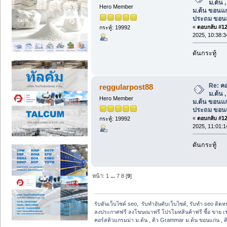
ม.ต้น 
Hero Member
ม.ต้น ขอนแก
ประถม ขอน
«
ตอบกลับ #127
กระทู้: 19992
2025, 10:38:
ดันกระทู้
Re: คอ
reggularpost88
ม.ต้น 
Hero Member
ม.ต้น ขอนแก
ประถม ขอน
«
ตอบกลับ #128
กระทู้: 19992
2025, 11:01:
ดันกระทู้
หน้า:
1
...
7
8
[
9
]
รับดันเว็บไซต์ seo,  รับทำอันดับเว็บไซต์, รับทำ seo ติด
ลงประกาศฟรี ลงโฆษณาฟรี โปรโมทสินค้าฟรี ซื้อ ขาย เช
คอร์สติวแกรมม่า ม.ต้น , ติว Grammar ม.ต้น ขอนแก่น ,