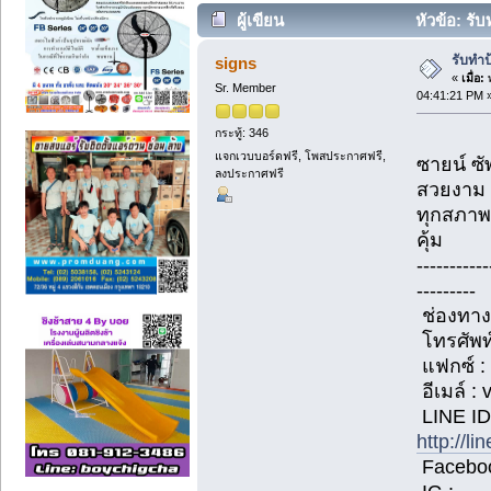
ผู้เขียน
หัวข้อ: รับ
รับทำ
signs
«
เมื่อ:
พ
Sr. Member
04:41:21 PM 
กระทู้: 346
แจกเวบบอร์ดฟรี, โพสประกาศฟรี,
ซายน์ ซั
ลงประกาศฟรี
สวยงาม 
ทุกสภาพ
คุ้ม
-----------
---------
ช่องทาง
โทรศัพท
แฟกซ์ :
อีเมล์ :
LINE ID:
http://l
Facebook