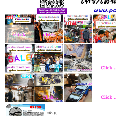
หน้า: [
1
]