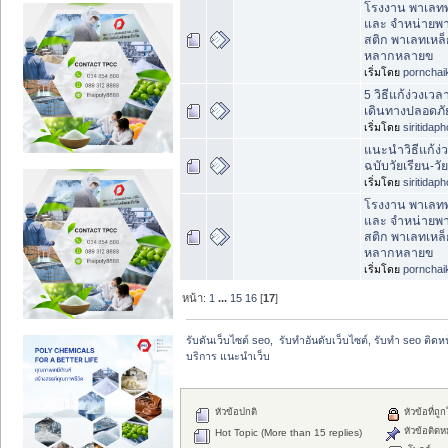
โรงงาน พาเลทพ
และ จำหน่ายพ
สติก พาเลทเหล็
หลากหลายข
เริ่มโดย
pornchai
5 วิธีแก้ง่วงเว
เดินทางปลอดภั
เริ่มโดย
siritidap
แนะนำวิธีแก้ง่
ฉบับวัยเรียน-ว
เริ่มโดย
siritidap
โรงงาน พาเลทพ
และ จำหน่ายพ
สติก พาเลทเหล็
หลากหลายข
เริ่มโดย
pornchai
หน้า:
1
...
15
16
[
17
]
รับดันเว็บไซต์ seo,  รับทำอันดับเว็บไซต์, รับทำ seo ติด
บริการ แนะนำเว็บ
หัวข้อปกติ
หัวข้อที่ถู
หัวข้อติดห
Hot Topic (More than 15 replies)