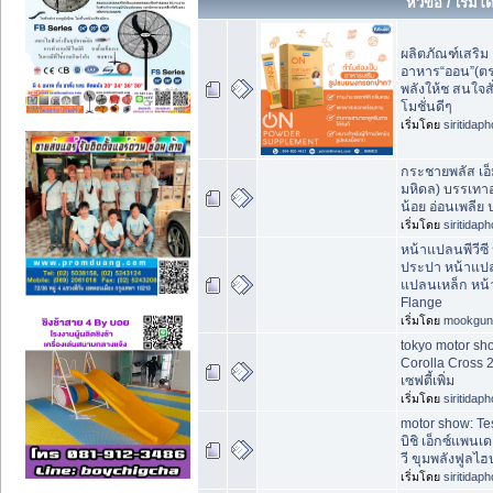
หัวข้อ
/
เริ่มโ
ผลิตภัณฑ์เสริม
อาหาร“ออน”(ตรา
พลังให้ช สนใจสั
โมชั่นดีๆ
เริ่มโดย
siritidap
กระชายพลัส เอ
มหิดล) บรรเท
น้อย อ่อนเพลีย 
เริ่มโดย
siritidap
หน้าแปลนพีวีซ
ประปา หน้าแปล
แปลนเหล็ก หน้
Flange
เริ่มโดย
mookgun
tokyo motor sho
Corolla Cross 
เซฟตี้เพิ่ม
เริ่มโดย
siritidap
motor show: Tes
บิชิ เอ็กซ์แพนเ
วี ขุมพลังฟูลไฮ
เริ่มโดย
siritidap