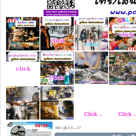
หน้า: [
1
]
2
3
...
17