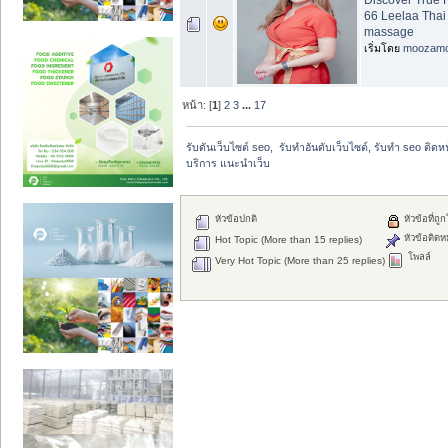
66 Leelaa Thai 
massage
เริ่มโดย
moozam
หน้า: [
1
]
2
3
...
17
รับดันเว็บไซต์ seo,  รับทำอันดับเว็บไซต์, รับทำ seo ติด
บริการ แนะนำเว็บ
หัวข้อปกติ
หัวข้อที่ถู
หัวข้อติดห
Hot Topic (More than 15 replies)
โพลล์
Very Hot Topic (More than 25 replies)