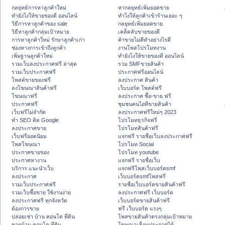
กลยุทธ์การหาลูกค้าใหม่
หากลยุทธ์เพิ่มยอดขาย
ทํายังไงให้ขายของดี ออนไลน์
ทําไงให้ลูกค้าเข้าร้านเยอะ ๆ
วิธีการหาลูกค้าของ sale
กลยุทธ์เพิ่มยอดขาย
วิธีหาลูกค้ากลุ่มเป้าหมาย
เคล็ดลับขายของดี
การหาลูกค้าใหม่ รักษาลูกค้าเก่า
ค้าขายไม่ดีทำอย่างไรดี
ช่องทางการเข้าถึงลูกค้า
งานโพสโปรโมทงาน
เพิ่มฐานลูกค้าใหม่
ทํายังไงให้ขายของดี ออนไลน์
รวมเว็บลงประกาศฟรี ล่าสุด
รวม SMFขายสินค้า
รวมเว็บประกาศฟรี
ประกาศฟรีออนไลน์
โพสต์ขายของฟรี
ลงประกาศ สินค้า
ลงโฆษณาสินค้าฟรี
เว็บบอร์ด โพสต์ฟรี
โฆษณาฟรี
ลงประกาศ ซื้อ-ขาย ฟรี
ประกาศฟรี
ชุมชนคนไอทีขายสินค้า
เว็บฟรีไม่จำกัด
ลงประกาศฟรีใหม่ๆ 2023
ทำ SEO ติด Google
โปรโมทธุรกิจฟรี
ลงประกาศขาย
โปรโมทสินค้าฟรี
เว็บฟรียอดนิยม
แจกฟรี รายชื่อเว็บลงประกาศฟรี
โพสโฆษณา
โปรโมท Social
ประกาศขายของ
โปรโมท youtube
ประกาศหางาน
แจกฟรี รายชื่อเว็บ
บริการ แนะนำเว็บ
แจกฟรีโพสเว็บบอร์ดsmf
ลงประกาศ
เว็บบอร์ดsmfโพสฟรี
รวมเว็บประกาศฟรี
รายชื่อเว็บบอร์ดขายสินค้าฟรี
รวมเว็บซื้อขาย ใช้งานง่าย
ลงประกาศฟรี เว็บบอร์ด
ลงประกาศฟรี ทุกจังหวัด
เว็บบอร์ดขายสินค้าฟรี
ต้องการขาย
ฟรี เว็บบอร์ด แรงๆ
ปล่อยเช่า บ้าน คอนโด ที่ดิน
โพสขายสินค้าตรงกลุ่มเป้าหมาย
ขายบ้าน คอนโด ที่ดิน
โฆษณาเลื่อนประกาศได้