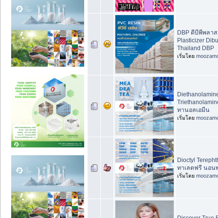
DBP ดีบีพีพลาส
Plasticizer Dibu
Thailand DBP
เริ่มโดย
moozam
Diethanolamin
Triethanolami
ทานอลเอมีน
เริ่มโดย
moozam
Dioctyl Tereph
ทาเลตฟรี นอน
เริ่มโดย
moozam
Discover True R