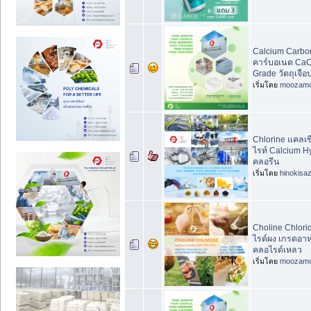
Calcium Carbo
คาร์บอเนต Ca
Grade วัตถุเจ
เริ่มโดย
moozam
Chlorine แคลเ
ไรท์ Calcium H
คลอรีน
เริ่มโดย
hinokisaz
Choline Chlor
ไรด์ผง เกรดอาห
คลอไรด์เหลว
เริ่มโดย
moozam