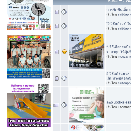
หัวข้อ
/
เริ
การจัดฟันเด็ก
เริ่มโดย
siritidap
“9 วิธีแก้ง่วง” 
เริ่มโดย
siritidap
5 วิธีเลือกรถมื
ราคาถูก ให้คุ้มที
เริ่มโดย
moozam
5 วิธีแก้ง่วงเว
เดินทางปลอดภั
เริ่มโดย
siritidap
a&p updike es
เริ่มโดย Thomas