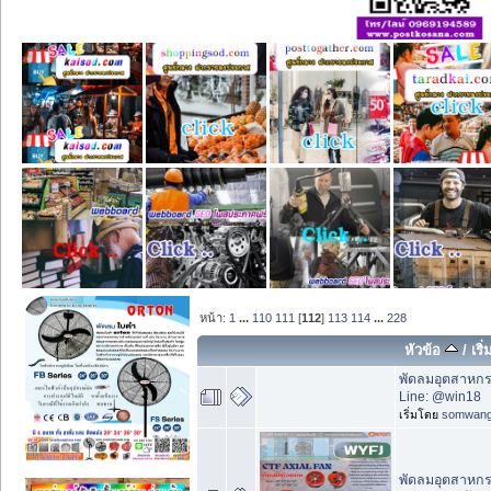
หน้า:
1
...
110
111
[
112
]
113
114
...
228
หัวข้อ
/
เริ
พัดลมอุตสาหกร
Line: @win18
เริ่มโดย
somwan
พัดลมอุตสาหกรร