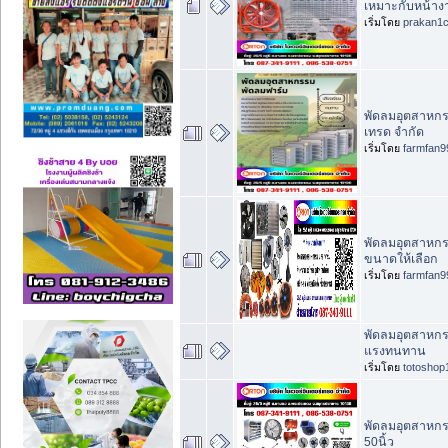
เหมาะกับหน้าง
เริ่มโดย
prakan1
พัดลมอุตสาหกรรม
เทรด จำกัด
เริ่มโดย
farmfan9
พัดลมอุตสาหกรร
ขนาดให้เลือก
เริ่มโดย
farmfan9
พัดลมอุตสาหกรร
แรงทนทาน
เริ่มโดย
totoshop
พัดลมอุตสาหกรรม
50นิ้ว