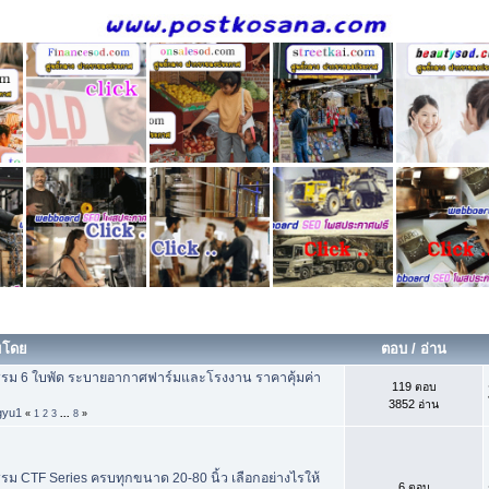
่มโดย
ตอบ
/
อ่าน
รม 6 ใบพัด ระบายอากาศฟาร์มและโรงงาน ราคาคุ้มค่า
119 ตอบ
3852 อ่าน
gyu1
«
1
2
3
...
8
»
ม CTF Series ครบทุกขนาด 20-80 นิ้ว เลือกอย่างไรให้
6 ตอบ