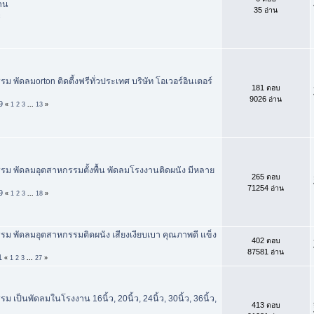
าน
35 อ่าน
c
 พัดลมorton ติดตี้งฟรีทั่วประเทศ บริษัท โอเวอร์อินเตอร์
181 ตอบ
9026 อ่าน
9
«
1
2
3
...
13
»
ม พัดลมอุตสาหกรรมตั้งพื้น พัดลมโรงงานติดผนัง มีหลาย
265 ตอบ
71254 อ่าน
9
«
1
2
3
...
18
»
ม พัดลมอุตสาหกรรมติดผนัง เสียงเงียบเบา คุณภาพดี แข็ง
402 ตอบ
87581 อ่าน
1
«
1
2
3
...
27
»
 เป็นพัดลมในโรงงาน 16นิ้ว, 20นิ้ว, 24นิ้ว, 30นิ้ว, 36นิ้ว,
413 ตอบ