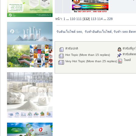
หน้า:
1
...
110
111
[
112
]
113
114
...
228
รับดันเว็บไซต์ seo,  รับทำอันดับเว็บไซต์, รับทำ seo ติด
หัวข้อปกติ
หัวข้อที่ถู
หัวข้อติดห
Hot Topic (More than 15 replies)
โพลล์
Very Hot Topic (More than 25 replies)