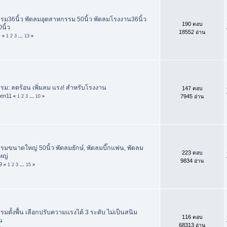
รม36นิ้ว พัดลมอุตสาหกรรม 50นิ้ว พัดลมโรงงาน36นิ้ว
190 ตอบ
นิ้ว
18552 อ่าน
c
«
1
2
3
...
13
»
ม: ลดร้อน เพิ่มลม แรง! สำหรับโรงงาน
147 ตอบ
ven11
7945 อ่าน
«
1
2
3
...
10
»
มขนาดใหญ่ 50นิ้ว พัดลมยักษ์, พัดลมบิ๊กแฟน, พัดลม
223 ตอบ
หญ่
9834 อ่าน
9
«
1
2
3
...
15
»
มตั้งพื้น เลือกปรับความแรงได้ 3 ระดับ ไม่เป็นสนิม
116 ตอบ
น
68313 อ่าน