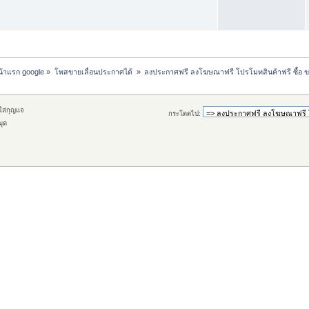
หน้าแรก google
»
โพสขายเลื่อนประกาศได้ 
»
ลงประกาศฟรี ลงโฆษณาฟรี โปรโมทสินค้าฟรี ซื้อ ข
กใส่กุญแจ
กระโดดไป:
มุด