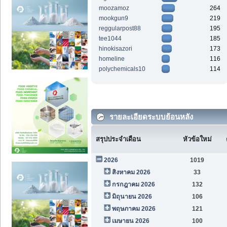
moozamoz
264
mookgun9
219
reggularpost88
195
tee1044
185
hinokisazori
173
homeline
116
polychemicals10
114
รายละเอียดระบบย้อนหลัง
สรุปประจำเดือน
หัวข้อใหม่
2026
1019
สิงหาคม 2026
33
กรกฎาคม 2026
132
มิถุนายน 2026
106
พฤษภาคม 2026
121
เมษายน 2026
100