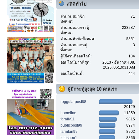
ศูนย์ก
สถิติทั่วไป
จำนวนสมาชิก
71
ทั้งหมด:
จำนวนตอบกระทู้
233287
ทั้งหมด:
จำนวนหัวข้อทั้งหมด:
5851
จำนวนหมวดหมู่
3
ทั้งหมด:
ผู้ใช้งานที่ออนไลน์:
184
ออนไลน์มากที่สุด:
2613 - ธันวาคม 08,
2025, 06:19:31 AM
ออนไลน์วันนี้:
444
ผู้มีกระทู้สูงสุด 10 คนแรก
reggularpost88
20129
homeline
11359
foraliv11
9815
publicpost99
8974
farmfan99
8902
totoshop1
8866