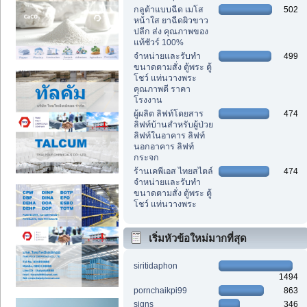
กลูต้าแบบฉีด เมโส
502
หน้าใส ยาฉีดผิวขาว
ปลีก ส่ง คุณภาพของ
แท้ชัวร์ 100%
จำหน่ายและรับทำ
499
ขนาดตามสั่ง ตู้พระ ตู้
โชว์ แท่นวางพระ
คุณภาพดี ราคา
โรงงาน
ผู้ผลิต ลิฟท์โดยสาร
474
ลิฟท์บ้านสำหรับผู้ป่วย
ลิฟท์ในอาคาร ลิฟท์
นอกอาคาร ลิฟท์
กระจก
ร้านเคพีเอส ไทยสไตล์
474
จำหน่ายและรับทำ
ขนาดตามสั่ง ตู้พระ ตู้
โชว์ แท่นวางพระ
เริ่มหัวข้อใหม่มากที่สุด
siritidaphon
1494
pornchaikpi99
863
signs
346