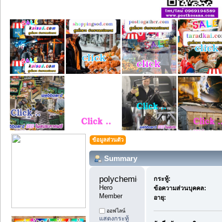
ข้อมูลส่วนตัว
Summary
polychemicals10 
กระทู้:
Hero 
ข้อความส่วนบุคคล:
Member
อายุ:
ออฟไลน์
แสดงกระทู้