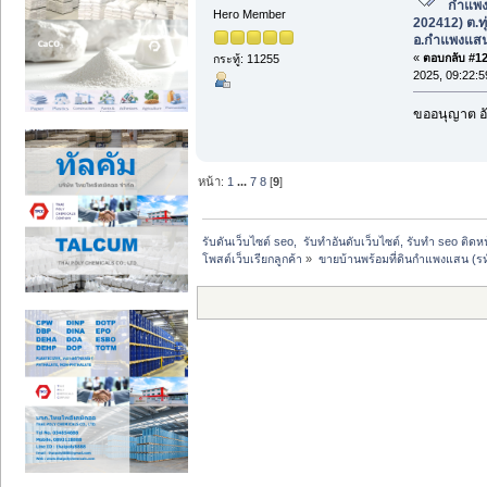
กำแพง
Hero Member
202412) ต.ทุ
อ.กำแพงแส
«
ตอบกลับ #127
กระทู้: 11255
2025, 09:22:
ขออนุญาต อั
หน้า:
1
...
7
8
[
9
]
รับดันเว็บไซต์ seo,  รับทำอันดับเว็บไซต์, รับทำ seo ติด
โพสต์เว็บเรียกลูกค้า
»
ขายบ้านพร้อมที่ดินกำแพงแสน (รห