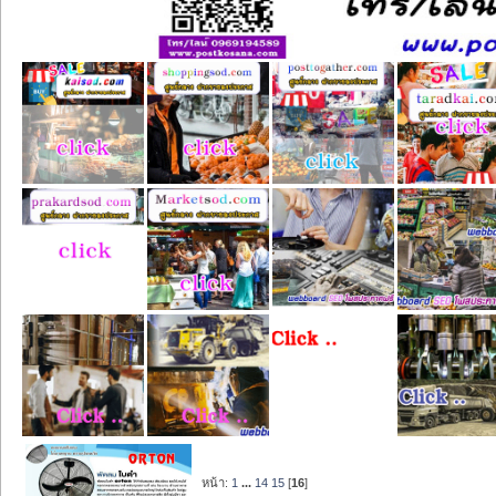
หน้า:
1
...
14
15
[
16
]