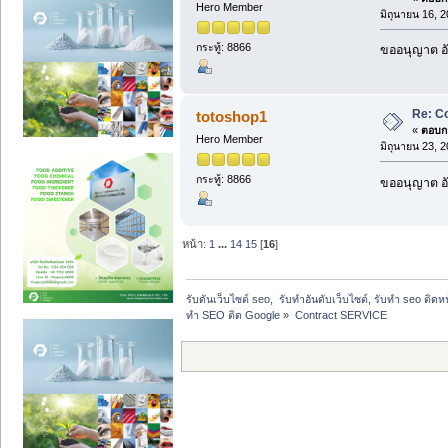
Hero Member
มิถุนายน 16, 
กระทู้: 8866
ขออนุญาต อั
Re: C
totoshop1
«
ตอบกล
Hero Member
มิถุนายน 23, 
กระทู้: 8866
ขออนุญาต อั
หน้า:
1
...
14
15
[
16
]
รับดันเว็บไซต์ seo,  รับทำอันดับเว็บไซต์, รับทำ seo ติด
ทำ SEO ติด Google
»
Contract SERVICE