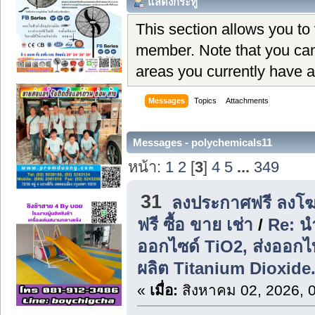
แสดงกระทู้
This section allows you to
member. Note that you can
areas you currently have a
Messages
Topics
Attachments
Messages - polychemicals11
หน้า:
1
2
[
3
]
4
5
...
349
31
ลงประกาศฟรี ลงโฆ
ฟรี ซื้อ ขาย เช่า
/
Re: น
ออกไซด์ TiO2, ส่งออก
ผลิต Titanium Dioxide
«
เมื่อ:
สิงหาคม 02, 2026, 